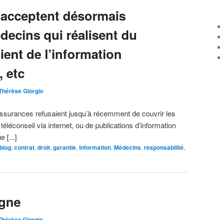
 acceptent désormais
decins qui réalisent du
lient de l’information
, etc
Thérèse Giorgio
ssurances refusaient jusqu’à récemment de couvrir les
téléconseil via internet, ou de publications d’information
 [...]
blog
,
contrat
,
droit
,
garantie
,
information
,
Médecins
,
responsabilité
,
igne
Thérèse Giorgio