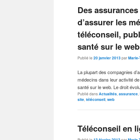
Des assurances
d’assurer les mé
téléconseil, pub
santé sur le web
Publié le
20 janvier 2013
par
Marie-
La plupart des compagnies d’a
médecins dans leur activité de 
santé sur le web. Le droit évolue
Publié dans
Actualités
,
assurance
,
site
,
téléconseil
,
web
Téléconseil en l
Publié le
13 février 2012
par
Marie-