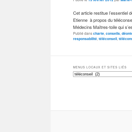
Cet article restitue l’essentiel
Etienne à propos du téléconsei
Médecins Maîtres-toile qui s’est
Publié dans
charte
,
conseils
,
déont
responsabilité
,
téléconseil
,
télécon
MENUS LOCAUX ET SITES LIÉS
Menus
locaux
et
sites
liés