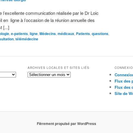
 de l’excellente communication réalisée par le Dr Loic
l en ligne à l’occasion de la réunion annuelle des
 [...]
ologie
,
e-patients
,
ligne
,
Médecins
,
médicaux
,
Patients
,
questions
,
sultation
,
télémédecine
ARCHIVES LOCALES ET SITES LIÉS
CONNEXI
Archives
Connexio
locales
Flux des 
et
Flux des
sites
Site de W
liés
Fièrement propulsé par WordPress