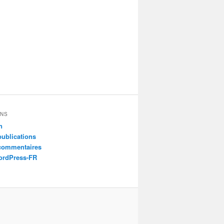
ONS
n
publications
 commentaires
ordPress-FR