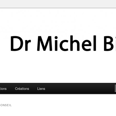
 Biland
tions
Créations
Liens
CONSEIL